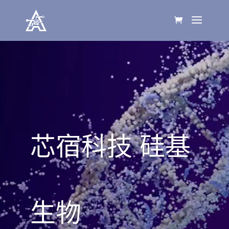
视
频
播
放
器
芯宿科技 硅基
生物