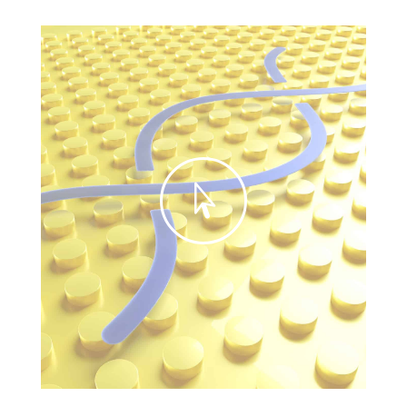
式

片
长