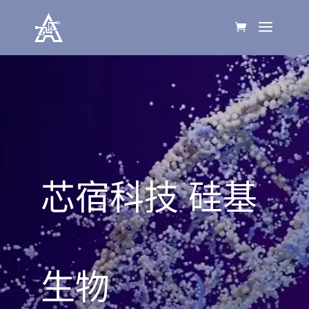
视
频
播
放
器
芯宿科技 硅基
生物