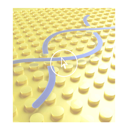
式

片
长