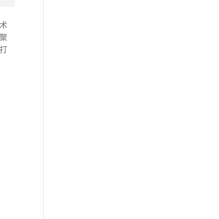
术
聚
打