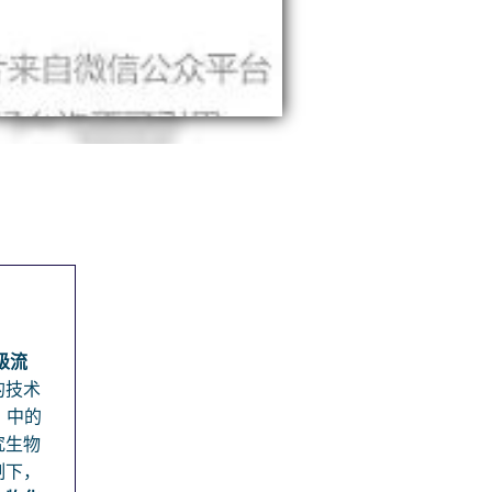
级流
的技术
ip）中的
究生物
制下，