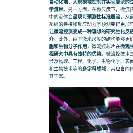
自动化地、大规模地控制并实现复杂的
学流程
。另一方面，在微尺度下，微流
中的流体会
呈现可预测性标准层流
，从
系统的建模和反应动力学预测变得更加
让微流控演变成一种理想的研究生化反
介
。此外，由于微米尺度的结构能够更
胞和生物分子作用
，微流控芯片在
微观
程研究
中具有独特的优势
。微流控技术
涉及物理、工程、化学、生物化学、表
和生物技术等的
多学科领域
，其包含的
其丰富。