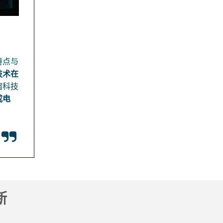
特点与
技术在
宿科技
成电
。
断