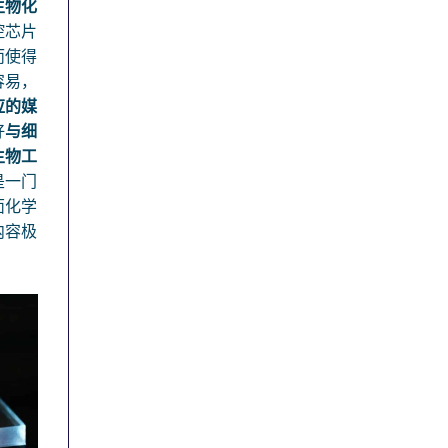
生物化
控芯片
而使得
容易，
应的媒
好
与细
生物工
是一门
面化学
内容极